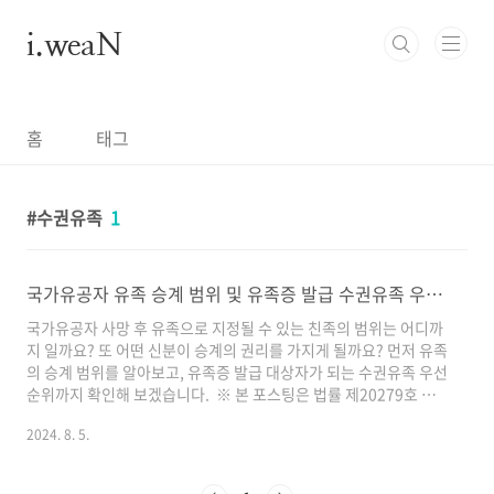
본문 바로가기
i.weaN
홈
태그
수권유족
1
국가유공자 유족 승계 범위 및 유족증 발급 수권유족 우선순위
국가유공자 사망 후 유족으로 지정될 수 있는 친족의 범위는 어디까
지 일까요? 또 어떤 신분이 승계의 권리를 가지게 될까요? 먼저 유족
의 승계 범위를 알아보고, 유족증 발급 대상자가 되는 수권유족 우선
순위까지 확인해 보겠습니다. ※ 본 포스팅은 법률 제20279호 국가
유공자 등 예우 및 지원에 관한 법률 제5조 (이하 국가유공자법) 그
2024. 8. 5.
리고 법률 제19228호 보훈보상대상자 지원에 관한 법률 제3조 (이
하 보훈보상자법)에 근거하여 작성되었습니다. 유족의 범위 국가유
공자 유족의 범위는 일반적인 재산 상속의 범위와 차이가 있습니다.