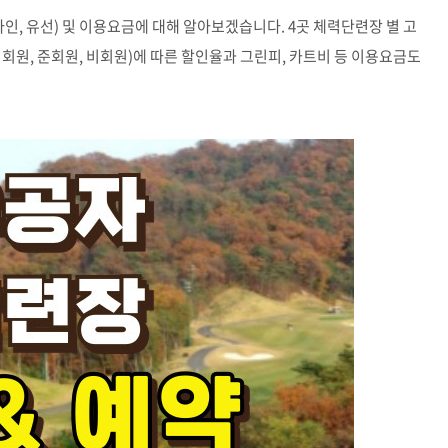
라인
,
유선
)
및 이용요금에 대해 알아보겠습니다
. 4
곳 체력단련장 별 고
정회원
,
준회원
,
비회원
)
에 따른 할인율과 그린피
,
카트비 등 이용요금도