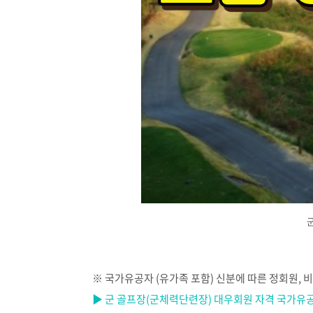
※
국가유공자
(
유가족 포함
)
신분에 따른 정회원
,
비
▶ 군 골프장(군체력단련장) 대우회원 자격 국가유공자