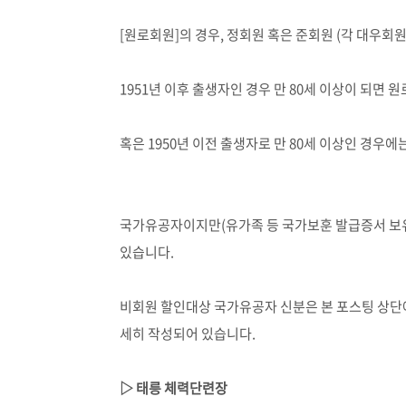
[
원로회원
]
의 경우
,
정회원 혹은 준회원
(
각 대우회원
1951
년 이후 출생자인 경우 만
80
세 이상이 되면 
혹은
1950
년 이전 출생자로 만
80
세 이상인 경우에
국가유공자이지만
(유가족 등
국가보훈 발급증서 보
있습니다
.
비회원 할인대상 국가유공자 신분은 본 포스팅 상단
세히 작성되어 있습니다
.
▷ 태릉 체력단련장