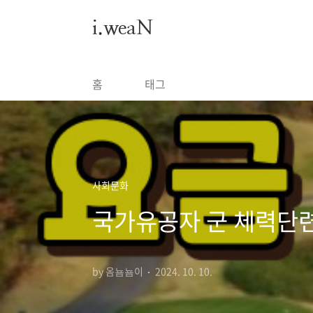
본문 바로가기
i.weaN
홈
태그
사회문화
국가유공자 군 체력단련
by 옴뇸뇸이
2024. 10. 10.