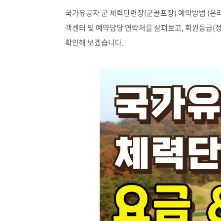
국가유공자 군 체력단련장
(
군골프장
)
예약방법
(
온
객센터 및 예약담당 연락처를 살펴보고
,
회원등급
(
확인해 보겠습니다
.