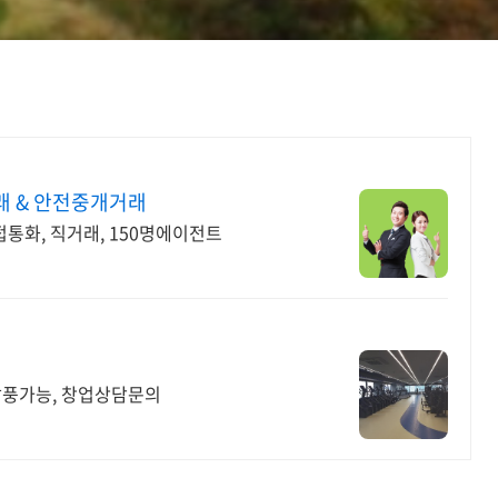
래 & 안전중개거래
직접통화, 직거래, 150명에이전트
납풍가능, 창업상담문의