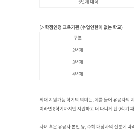
6
년제 대학
▷ 학점인정 교육기관
(
수업연한이 없는 학교
)
구분
2
년제
3
년제
4
년제
최대 지원가능 학기의 의미는
,
예를 들어 유공자의 
이라면
8
학기까지만 지원하고 더 다니게 된 9학기 
자녀 혹은 유공자 본인 등
,
수혜 대상자의 신분에 따