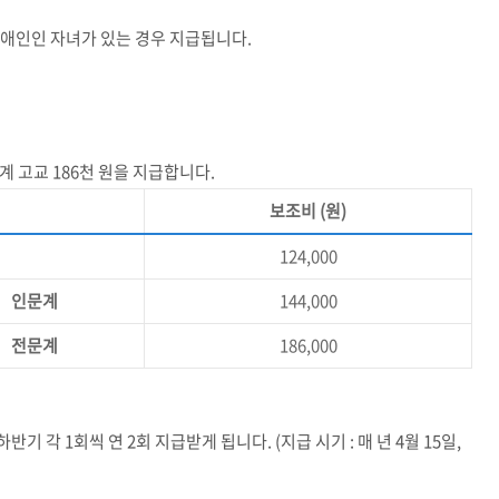
애인인 자녀가 있는 경우 지급됩니다
.
계 고교
186
천 원을 지급합니다
.
보조비
(
원
)
124,000
인문계
144,000
전문계
186,000
하반기 각
1
회씩 연
2
회 지급받게 됩니다
. (
지급 시기
:
매 년
4
월
15
일
,