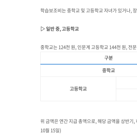
학습보조비는 중학교 및 고등학교 자녀가 있거나
,
장
▷ 일반 중
,
고등학교
중학교는
124
천 원
,
인문계 고등학교
144
천 원
,
전문
구분
중학교
고등학교
위 금액은 연간 지급 총액으로
,
해당 금액을 상반기
,
10
월
15
일
)