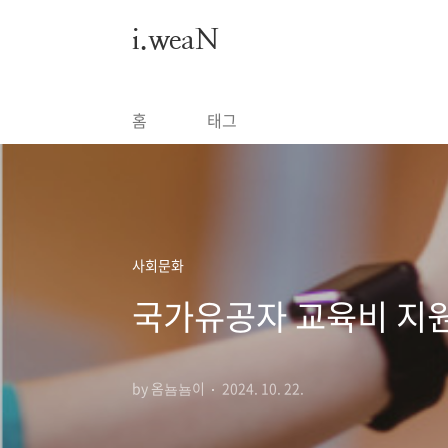
본문 바로가기
i.weaN
홈
태그
사회문화
국가유공자 교육비 지원
by 옴뇸뇸이
2024. 10. 22.