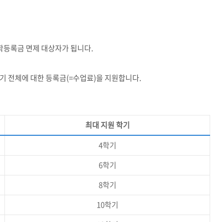
학등록금 면제 대상자가 됩니다
.
기 전체에 대한 등록금
(=
수업료
)
을 지원합니다
.
최대 지원 학기
4
학기
6
학기
8
학기
10
학기