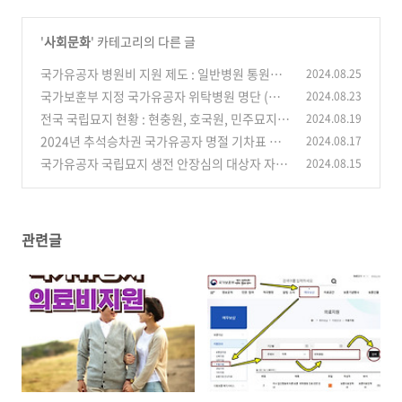
'
사회문화
' 카테고리의 다른 글
국가유공자 병원비 지원 제도 : 일반병원 통원진
2024.08.25
료 진료비 환급
국가보훈부 지정 국가유공자 위탁병원 명단 (전
2024.08.23
(0)
국 위치 찾기)
전국 국립묘지 현황 : 현충원, 호국원, 민주묘지
2024.08.19
(0)
(위치, 고객센터)
2024년 추석승차권 국가유공자 명절 기차표 예
2024.08.17
(0)
매 방법
국가유공자 국립묘지 생전 안장심의 대상자 자
2024.08.15
(0)
격, 신청 방법
(0)
관련글