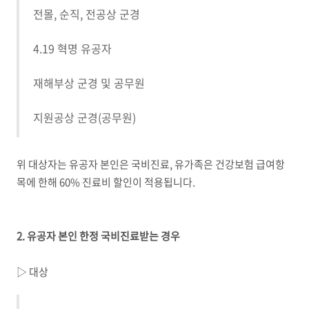
전몰
,
순직
,
전공상 군경
4.19 혁명 유공자
재해부상 군경 및 공무원
지원공상 군경
(
공무원
)
위 대상자는 유공자 본인은 국비진료
,
유가족은 건강보험 급여항
목에 한해
60%
진료비 할인이 적용됩니다
.
2.
유공자 본인 한정 국비진료받는 경우
▷ 대상