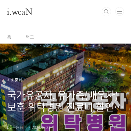
본문 바로가기
i.weaN
홈
태그
사회문화
국가유공자, 유가족(배우자)
보훈 위탁병원 진료비 할인
감면 혜택
by 옴뇸뇸이
2024. 8. 21.