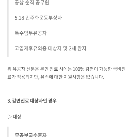
공상 순직 공무원
5.18 민주화운동부상자
특수임무유공자
고엽제후유의증 대상자 및
2
세 환자
위 유공자 신분은 본인 진료 시에는
100%
감면이 가능한 국비진
료가 적용되지만
,
유족에 대한 지원사항은 없습니다
.
3.
감면진료 대상자인 경우
▷ 대상
무공보국수훈자