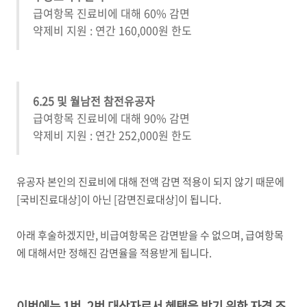
급여항목 진료비에 대해
60%
감면
약제비 지원
:
연간
160,000
원 한도
6.25 및 월남전 참전유공자
급여항목 진료비에 대해
90%
감면
약제비 지원
:
연간
252,000
원 한도
유공자 본인의 진료비에 대해 전액 감면 적용이 되지 않기 때문에
[
국비진료대상
]
이 아닌
[
감면진료대상
]
이 됩니다
.
아래 후술하겠지만, 비급여항목은 감면받을 수 없으며
,
급여항목
에 대해서만 정해진 감면율을 적용받게 됩니다
.
이번에는
1
번
, 2
번 대상자로서 혜택을 받기 위한 자격 조