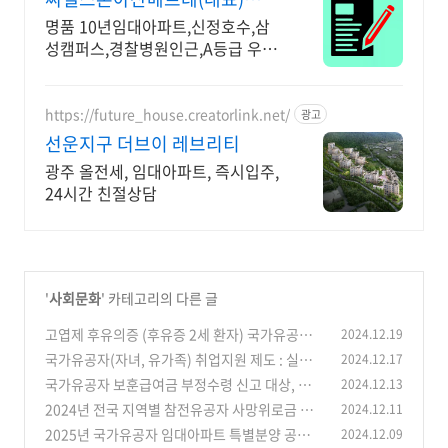
1644 1896 방문등록
명품 10년임대아파트,신정호수,삼
성캠퍼스,경찰병원인근,A등급 우암
건설,견본주택안내 ,방문시 특별혜
택 문의, 오시는길 안내
https://future_house.creatorlink.net/
광고
선운지구 더브이 레브리티
광주 올전세, 임대아파트, 즉시입주,
24시간 친절상담
'
사회문화
' 카테고리의 다른 글
고엽제 후유의증 (후유증 2세 환자) 국가유공자
2024.12.19
수당 및 혜택 정리
국가유공자(자녀, 유가족) 취업지원 제도 : 실시
2024.12.17
(3)
기관, 지원 대상
국가유공자 보훈급여금 부정수령 신고 대상, 방
2024.12.13
(0)
법, 포상금
2024년 전국 지역별 참전유공자 사망위로금 지
2024.12.11
(0)
급액
2025년 국가유공자 임대아파트 특별분양 공급 #
2024.12.09
(3)