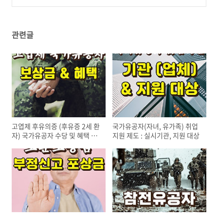
1 : 신청 기간(장소), 신청자격, 필수 구비서류
(2)
관련글
고엽제 후유의증 (후유증 2세 환
국가유공자(자녀, 유가족) 취업
자) 국가유공자 수당 및 혜택 정
지원 제도 : 실시기관, 지원 대상
리