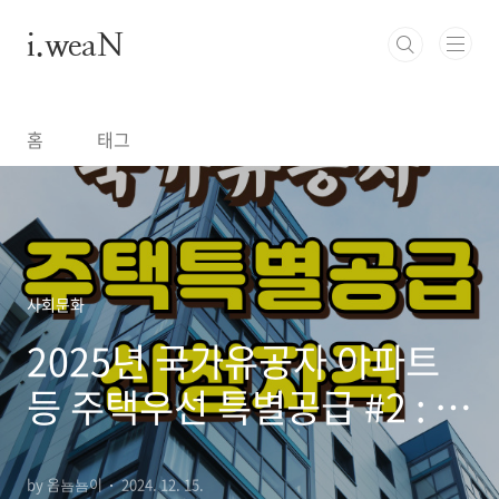
본문 바로가기
i.weaN
홈
태그
사회문화
2025년 국가유공자 아파트
등 주택우선 특별공급 #2 : 신
청 대상 및 조건
by 옴뇸뇸이
2024. 12. 15.