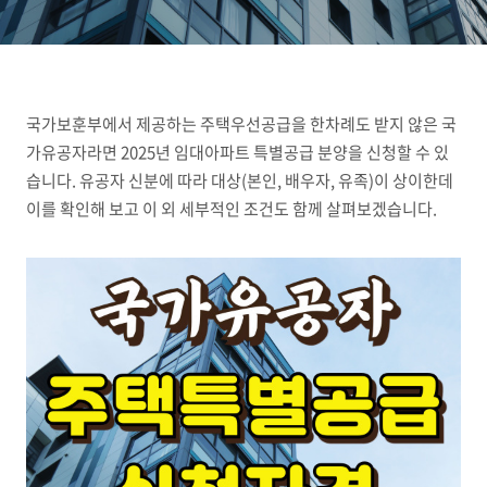
국가보훈부에서 제공하는 주택우선공급을 한차례도 받지 않은 국
가유공자라면
2025
년 임대아파트 특별공급 분양을 신청할 수 있
습니다
.
유공자 신분에 따라 대상
(
본인
,
배우자
,
유족
)
이 상이한데
이를 확인해 보고 이 외 세부적인 조건도 함께 살펴보겠습니다
.