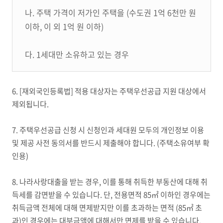
나.
주택 가격이 저가인 주택을
(
수도권
1
억
6
천만 원
이하
,
이 외
1
억 원 이하
)
다. 1
세대만 소유하고 있는 경우
6. [
재외국인등록법
]
적용 대상자는 주택우선공급 지원 대상에서
제외됩니다
.
7.
주택우선공급 신청 시 신청인과 세대원 모두의 개인정보 이용
및 제공 사전 동의서를 반드시 제출해야 합니다
. (
주택소유여부 확
인용
)
8.
나라사랑대출을 받는 경우
,
이를 통해 취득한 부동산에 대해 취
득세를 감면받을 수 있습니다
.
단
,
전용면적
85
㎡
이하인 경우에는
취득금액 전체에 대해 면제받지만 이를 초과하는 면적
(85
㎡
초
과
)
인 경우에는 대부금액에 대해서만 면제를 받을 수 있습니다
.